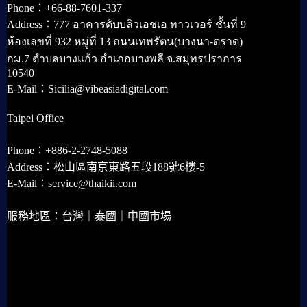
Phone：+66-88-7601-337
Address：777 อาคารดับบลิวเอชเอ ทาวเวอร์ ชั้นที่ 9
ห้องเลขที่ 932 หมู่ที่ 13 ถนนเทพรัตน(บางนา-ตราด)
กม.7 ตำบลบางแก้ว อำเภอบางพลี จ.สมุทรปราการ
10540
E-Mail：Sicilia@vibeasiadigital.com
Taipei Office
Phone：+886-2-2748-5088
Address：松山區南京東路五段188號6樓-5
E-Mail：service@thaikii.com
服務地區：台灣｜泰國｜中國市場