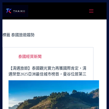
跳
至
主
要
內
容
標籤
泰國旅遊趨勢
泰國經貿新聞
【清邁旅遊】泰國觀光實力再獲國際肯定，清
邁榮登2025亞洲最佳城市榜首，曼谷位居第三