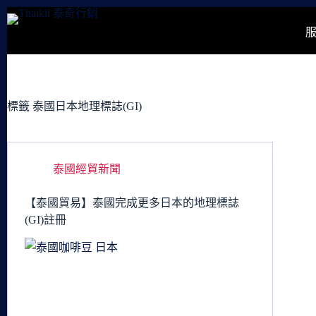
跳
至
主
要
內
容
標籤
泰國日本地理標誌(GI)
泰國經貿新聞
【泰國貿易】泰國完成更多日本的地理標誌
(GI)註冊