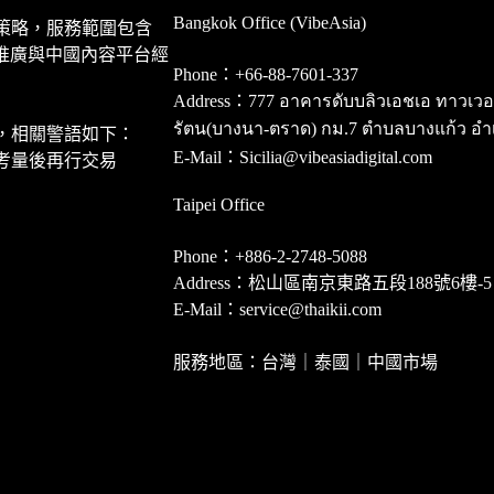
Bangkok Office (VibeAsia)
策略，服務範圍包含
推廣與中國內容平台經
Phone：+66-88-7601-337
Address：777 อาคารดับบลิวเอชเอ ทาวเวอร์ ชั
รัตน(บางนา-ตราด) กม.7 ตำบลบางแก้ว อำ
，相關警語如下：
E-Mail：Sicilia@vibeasiadigital.com
考量後再行交易
Taipei Office
Phone：+886-2-2748-5088
Address：松山區南京東路五段188號6樓-5
E-Mail：service@thaikii.com
服務地區：台灣｜泰國｜中國市場