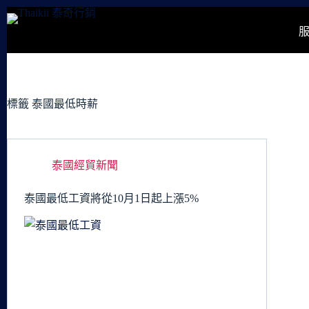
跳
至
主
要
內
容
標籤
泰國最低時薪
泰國經貿新聞
泰國最低工資將從10月1日起上漲5%