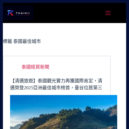
跳
至
主
要
內
容
標籤
泰國最佳城市
泰國經貿新聞
【清邁旅遊】泰國觀光實力再獲國際肯定，清
邁榮登2025亞洲最佳城市榜首，曼谷位居第三