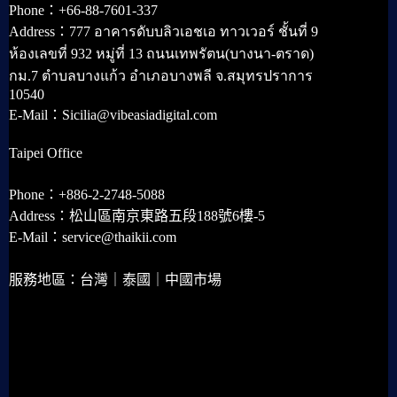
Phone：+66-88-7601-337
Address：777 อาคารดับบลิวเอชเอ ทาวเวอร์ ชั้นที่ 9
ห้องเลขที่ 932 หมู่ที่ 13 ถนนเทพรัตน(บางนา-ตราด)
กม.7 ตำบลบางแก้ว อำเภอบางพลี จ.สมุทรปราการ
10540
E-Mail：Sicilia@vibeasiadigital.com
Taipei Office
Phone：+886-2-2748-5088
Address：松山區南京東路五段188號6樓-5
E-Mail：service@thaikii.com
服務地區：台灣｜泰國｜中國市場