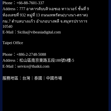
Phone：+66-88-7601-337
Address：777 อาคารดับบลิวเอชเอ ทาวเวอร์ ชั้นที่ 9
ห้องเลขที่ 932 หมู่ที่ 13 ถนนเทพรัตน(บางนา-ตราด)
กม.7 ตำบลบางแก้ว อำเภอบางพลี จ.สมุทรปราการ
10540
E-Mail：Sicilia@vibeasiadigital.com
Taipei Office
Phone：+886-2-2748-5088
Address：松山區南京東路五段188號6樓-5
E-Mail：service@thaikii.com
服務地區：台灣｜泰國｜中國市場