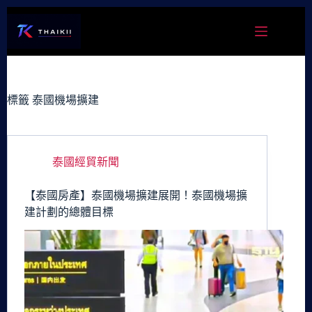
跳
至
主
要
內
容
標籤
泰國機場擴建
泰國經貿新聞
【泰國房產】泰國機場擴建展開！泰國機場擴
建計劃的總體目標