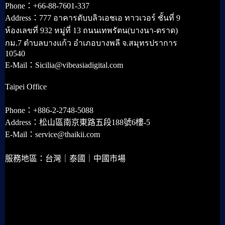
Phone：+66-88-7601-337
Address：777 อาคารดับบลิวเอชเอ ทาวเวอร์ ชั้นที่ 9
ห้องเลขที่ 932 หมู่ที่ 13 ถนนเทพรัตน(บางนา-ตราด)
กม.7 ตำบลบางแก้ว อำเภอบางพลี จ.สมุทรปราการ
10540
E-Mail：Sicilia@vibeasiadigital.com
Taipei Office
Phone：+886-2-2748-5088
Address：松山區南京東路五段188號6樓-5
E-Mail：service@thaikii.com
服務地區：台灣｜泰國｜中國市場