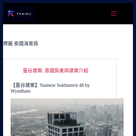
跳
至
主
要
內
容
標籤
泰國海景房
曼谷建案
,
泰國房產與建案介紹
【曼谷建案】Siamese Sukhumvit 48 by
Wyndham