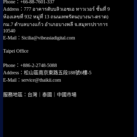
Phone：+66-88-7601-337
Address：777 อาคารดับบลิวเอชเอ ทาวเวอร์ ชั้นที่ 9
ห้องเลขที่ 932 หมู่ที่ 13 ถนนเทพรัตน(บางนา-ตราด)
กม.7 ตำบลบางแก้ว อำเภอบางพลี จ.สมุทรปราการ
10540
E-Mail：Sicilia@vibeasiadigital.com
Taipei Office
Phone：+886-2-2748-5088
Address：松山區南京東路五段188號6樓-5
E-Mail：service@thaikii.com
服務地區：台灣｜泰國｜中國市場