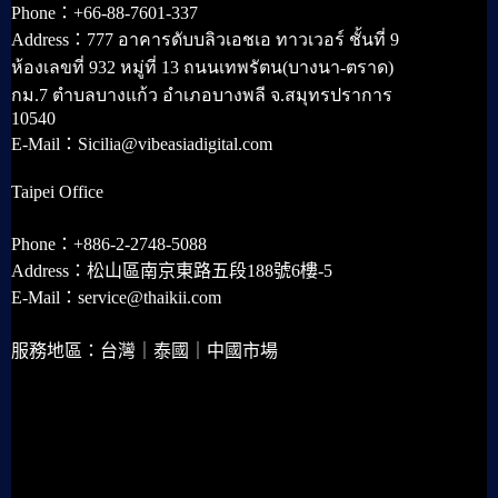
Phone：+66-88-7601-337
Address：777 อาคารดับบลิวเอชเอ ทาวเวอร์ ชั้นที่ 9
ห้องเลขที่ 932 หมู่ที่ 13 ถนนเทพรัตน(บางนา-ตราด)
กม.7 ตำบลบางแก้ว อำเภอบางพลี จ.สมุทรปราการ
10540
E-Mail：Sicilia@vibeasiadigital.com
Taipei Office
Phone：+886-2-2748-5088
Address：松山區南京東路五段188號6樓-5
E-Mail：service@thaikii.com
服務地區：台灣｜泰國｜中國市場