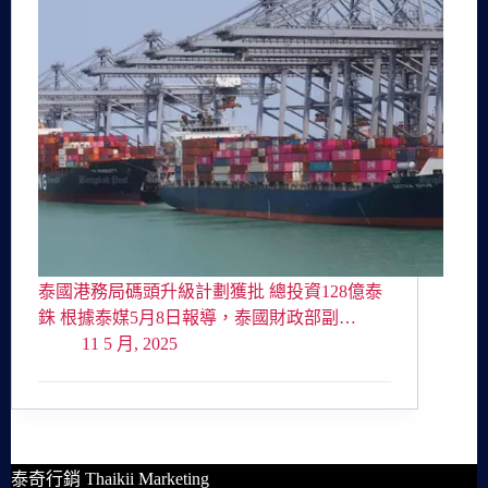
泰國港務局碼頭升級計劃獲批 總投資128億泰
銖 根據泰媒5月8日報導，泰國財政部副…
11 5 月, 2025
泰奇行銷 Thaikii Marketing