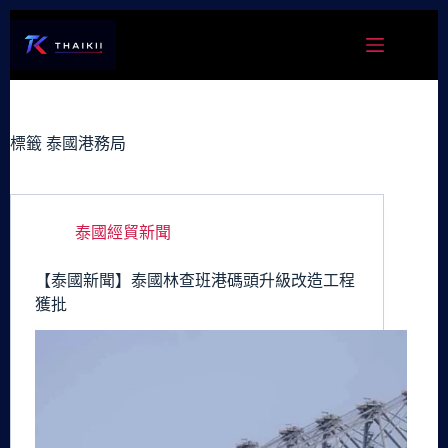
跳
至
主
要
內
容
標籤
泰國港務局
泰國經貿新聞
【泰國新聞】泰國林查班港碼頭升級改造工程
獲批