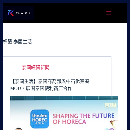
跳
至
主
要
內
容
標籤
泰國生活
泰國經貿新聞
【泰國生活】泰國商務部與中石化簽署
MOU，展開泰國便利商店合作