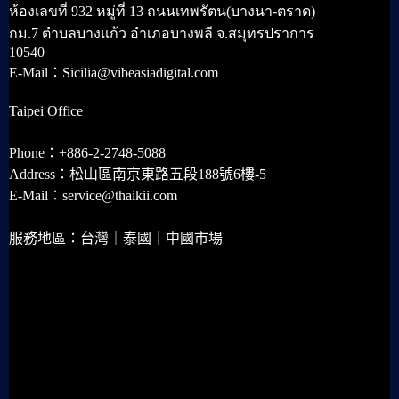
ห้องเลขที่ 932 หมู่ที่ 13 ถนนเทพรัตน(บางนา-ตราด)
กม.7 ตำบลบางแก้ว อำเภอบางพลี จ.สมุทรปราการ
10540
E-Mail：Sicilia@vibeasiadigital.com
Taipei Office
Phone：+886-2-2748-5088
Address：松山區南京東路五段188號6樓-5
E-Mail：service@thaikii.com
服務地區：台灣｜泰國｜中國市場