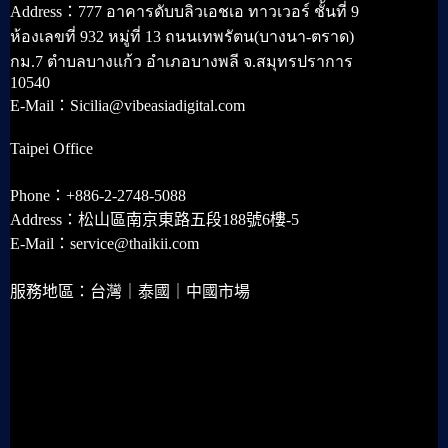
Address：777 อาคารดับบลิวเอชเอ ทาวเวอร์ ชั้นที่ 9
ห้องเลขที่ 932 หมู่ที่ 13 ถนนเทพรัตน(บางนา-ตราด)
กม.7 ตำบลบางแก้ว อำเภอบางพลี จ.สมุทรปราการ
10540
E-Mail：Sicilia@vibeasiadigital.com
Taipei Office
Phone：+886-2-2748-5088
Address：松山區南京東路五段188號6樓-5
E-Mail：service@thaikii.com
服務地區：台灣｜泰國｜中國市場