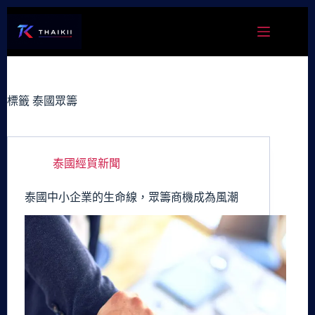
跳
至
主
要
內
容
標籤
泰國眾籌
泰國經貿新聞
泰國中小企業的生命線，眾籌商機成為風潮