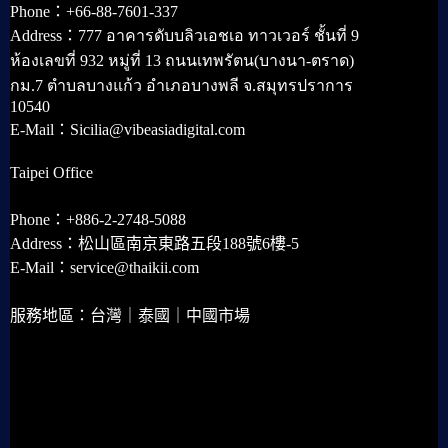
Phone：+66-88-7601-337
Address：777 อาคารดับบลิวเอชเอ ทาวเวอร์ ชั้นที่ 9
ห้องเลขที่ 932 หมู่ที่ 13 ถนนเทพรัตน(บางนา-ตราด)
กม.7 ตำบลบางแก้ว อำเภอบางพลี จ.สมุทรปราการ
10540
E-Mail：Sicilia@vibeasiadigital.com
Taipei Office
Phone：+886-2-2748-5088
Address：松山區南京東路五段188號6樓-5
E-Mail：service@thaikii.com
服務地區：台灣｜泰國｜中國市場