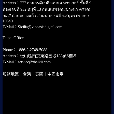
Address：777 อาคารดับบลิวเอชเอ ทาวเวอร์ ชั้นที่ 9
ห้องเลขที่ 932 หมู่ที่ 13 ถนนเทพรัตน(บางนา-ตราด)
กม.7 ตำบลบางแก้ว อำเภอบางพลี จ.สมุทรปราการ
10540
E-Mail：Sicilia@vibeasiadigital.com
Taipei Office
Phone：+886-2-2748-5088
Address：松山區南京東路五段188號6樓-5
E-Mail：service@thaikii.com
服務地區：台灣｜泰國｜中國市場