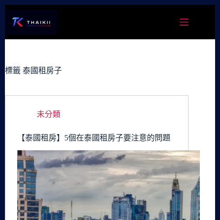
跳
至
主
要
內
容
標籤
泰國租房子
未分類
【泰國租房】5個在泰國租房子要注意的問題