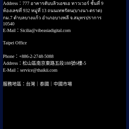
Address：777 อาคารดับบลิวเอชเอ ทาวเวอร์ ชั้นที่ 9
ห้องเลขที่ 932 หมู่ที่ 13 ถนนเทพรัตน(บางนา-ตราด)
กม.7 ตำบลบางแก้ว อำเภอบางพลี จ.สมุทรปราการ
10540
E-Mail：Sicilia@vibeasiadigital.com
Taipei Office
Phone：+886-2-2748-5088
Address：松山區南京東路五段188號6樓-5
E-Mail：service@thaikii.com
服務地區：台灣｜泰國｜中國市場