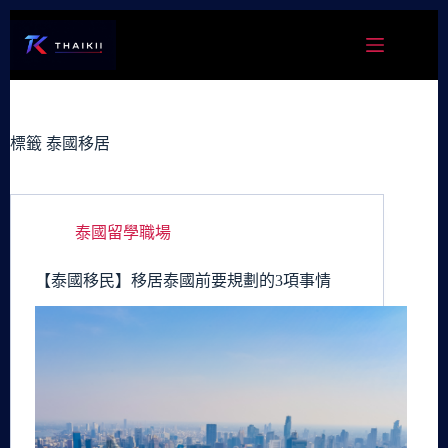
跳
至
主
要
內
容
標籤
泰國移居
泰國留學職場
【泰國移民】移居泰國前要規劃的3項事情