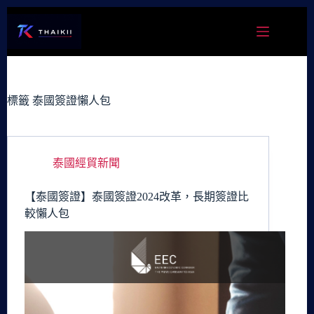
跳
至
主
要
內
容
標籤
泰國簽證懶人包
泰國經貿新聞
【泰國簽證】泰國簽證2024改革，長期簽證比
較懶人包