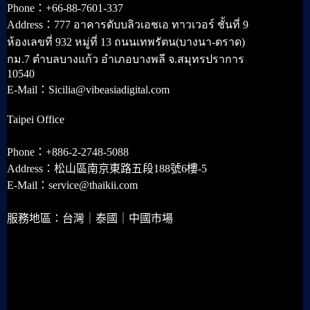
Phone：+66-88-7601-337
Address：777 อาคารดับบลิวเอชเอ ทาวเวอร์ ชั้นที่ 9
ห้องเลขที่ 932 หมู่ที่ 13 ถนนเทพรัตน(บางนา-ตราด)
กม.7 ตำบลบางแก้ว อำเภอบางพลี จ.สมุทรปราการ
10540
E-Mail：Sicilia@vibeasiadigital.com
Taipei Office
Phone：+886-2-2748-5088
Address：松山區南京東路五段188號6樓-5
E-Mail：service@thaikii.com
服務地區：台灣｜泰國｜中國市場