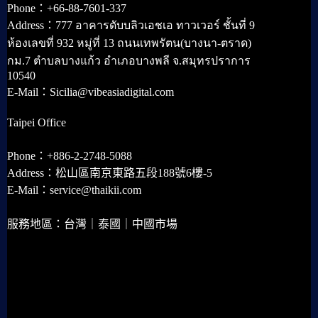
Phone：+66-88-7601-337
Address：777 อาคารดับบลิวเอชเอ ทาวเวอร์ ชั้นที่ 9
ห้องเลขที่ 932 หมู่ที่ 13 ถนนเทพรัตน(บางนา-ตราด)
กม.7 ตำบลบางแก้ว อำเภอบางพลี จ.สมุทรปราการ
10540
E-Mail：Sicilia@vibeasiadigital.com
Taipei Office
Phone：+886-2-2748-5088
Address：松山區南京東路五段188號6樓-5
E-Mail：service@thaikii.com
服務地區：台灣｜泰國｜中國市場