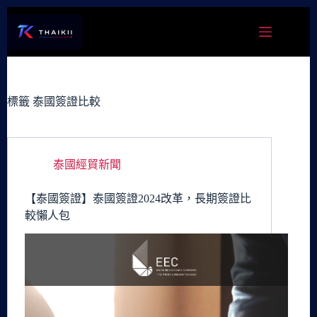
跳
至
主
要
內
容
標籤
泰國簽證比較
泰國經貿新聞
【泰國簽證】泰國簽證2024改革，長期簽證比
較懶人包