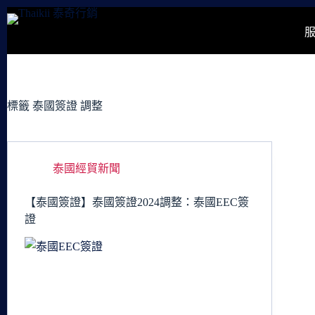
跳
至
主
要
內
容
標籤
泰國簽證 調整
泰國經貿新聞
【泰國簽證】泰國簽證2024調整：泰國EEC簽
證