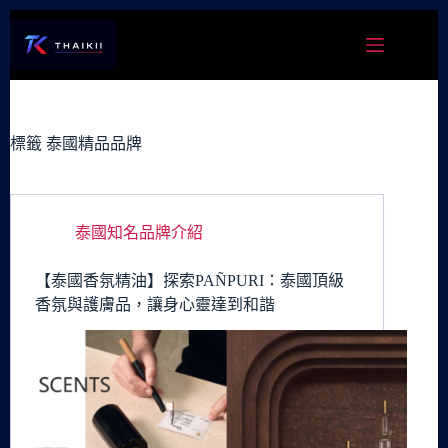
跳
至
主
要
內
容
標籤
泰國精品品牌
泰國知名品牌介紹
【泰國香氛精油】探索PAÑPURI：泰國頂級
香氛與護膚品，讓身心靈達到和諧