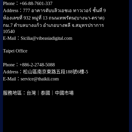
Phone：+66-88-7601-337
Address：777 อาคารดับบลิวเอชเอ ทาวเวอร์ ชั้นที่ 9
ห้องเลขที่ 932 หมู่ที่ 13 ถนนเทพรัตน(บางนา-ตราด)
กม.7 ตำบลบางแก้ว อำเภอบางพลี จ.สมุทรปราการ
10540
E-Mail：Sicilia@vibeasiadigital.com
Taipei Office
Phone：+886-2-2748-5088
Address：松山區南京東路五段188號6樓-5
E-Mail：service@thaikii.com
服務地區：台灣｜泰國｜中國市場