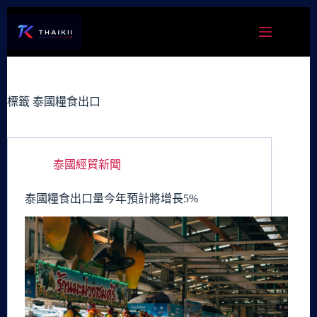
跳
至
主
要
內
容
標籤
泰國糧食出口
泰國經貿新聞
泰國糧食出口量今年預計將增長5%