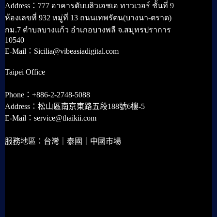
Address：777 อาคารดับบลิวเอชเอ ทาวเวอร์ ชั้นที่ 9
ห้องเลขที่ 932 หมู่ที่ 13 ถนนเทพรัตน(บางนา-ตราด)
กม.7 ตำบลบางแก้ว อำเภอบางพลี จ.สมุทรปราการ
10540
E-Mail：Sicilia@vibeasiadigital.com
Taipei Office
Phone：+886-2-2748-5088
Address：松山區南京東路五段188號6樓-5
E-Mail：service@thaikii.com
服務地區：台灣｜泰國｜中國市場