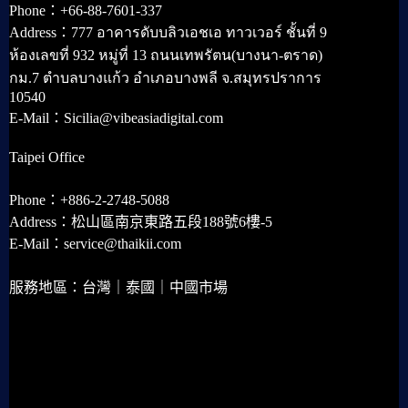
Phone：+66-88-7601-337
Address：777 อาคารดับบลิวเอชเอ ทาวเวอร์ ชั้นที่ 9
ห้องเลขที่ 932 หมู่ที่ 13 ถนนเทพรัตน(บางนา-ตราด)
กม.7 ตำบลบางแก้ว อำเภอบางพลี จ.สมุทรปราการ
10540
E-Mail：Sicilia@vibeasiadigital.com
Taipei Office
Phone：+886-2-2748-5088
Address：松山區南京東路五段188號6樓-5
E-Mail：service@thaikii.com
服務地區：台灣｜泰國｜中國市場