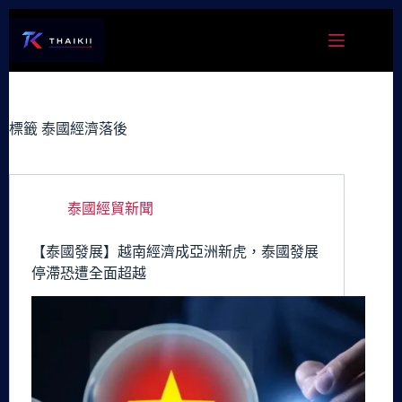
跳
至
主
要
內
容
標籤
泰國經濟落後
泰國經貿新聞
【泰國發展】越南經濟成亞洲新虎，泰國發展
停滯恐遭全面超越