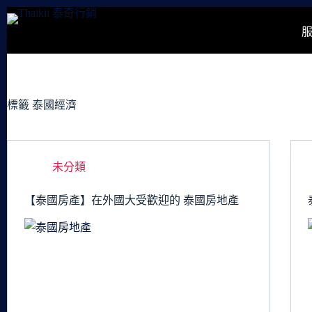
跳
至
主
要
內
容
標籤
泰國經濟
未分類
【泰國房產】在外國大受歡迎的 泰國房地產