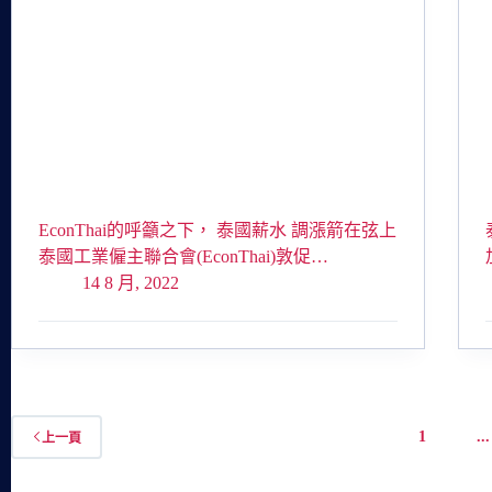
EconThai的呼籲之下， 泰國薪水 調漲箭在弦上
泰國工業僱主聯合會(EconThai)敦促…
14 8 月, 2022
1
...
上一頁