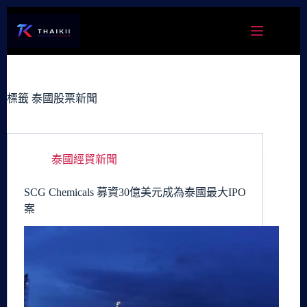
跳
至
主
要
內
容
標籤
泰國股票新聞
泰國經貿新聞
SCG Chemicals 募資30億美元成為泰國最大IPO
案