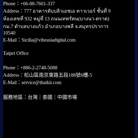
Phone：+66-88-7601-337
Address：777 อาคารดับบลิวเอชเอ ทาวเวอร์ ชั้นที่ 9
ห้องเลขที่ 932 หมู่ที่ 13 ถนนเทพรัตน(บางนา-ตราด)
กม.7 ตำบลบางแก้ว อำเภอบางพลี จ.สมุทรปราการ
10540
E-Mail：Sicilia@vibeasiadigital.com
Taipei Office
Phone：+886-2-2748-5088
Address：松山區南京東路五段188號6樓-5
E-Mail：service@thaikii.com
服務地區：台灣｜泰國｜中國市場