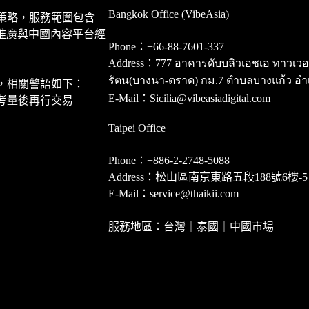
Bangkok Office (VibeAsia)
策略，服務範圍包含
推廣與中國內容平台經
Phone：+66-88-7601-337
Address：777 อาคารดับบลิวเอชเอ ทาวเวอร์ ชั
รัตน(บางนา-ตราด) กม.7 ตำบลบางแก้ว อำ
，相關警語如下：
E-Mail：Sicilia@vibeasiadigital.com
考量後再行交易
Taipei Office
Phone：+886-2-2748-5088
Address：松山區南京東路五段188號6樓-5
E-Mail：service@thaikii.com
服務地區：台灣｜泰國｜中國市場