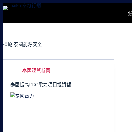
跳
至
主
要
內
容
標籤
泰國能源安全
泰國經貿新聞
泰國提高EEC電力項目投資額