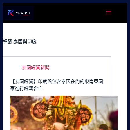
跳
至
主
要
內
容
標籤
泰國與印度
泰國經貿新聞
【泰國經貿】印度與包含泰國在內的東南亞國
家進行經濟合作