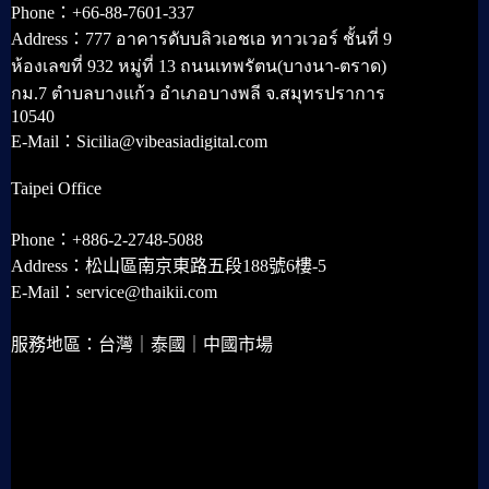
Phone：+66-88-7601-337
Address：777 อาคารดับบลิวเอชเอ ทาวเวอร์ ชั้นที่ 9
ห้องเลขที่ 932 หมู่ที่ 13 ถนนเทพรัตน(บางนา-ตราด)
กม.7 ตำบลบางแก้ว อำเภอบางพลี จ.สมุทรปราการ
10540
E-Mail：Sicilia@vibeasiadigital.com
Taipei Office
Phone：+886-2-2748-5088
Address：松山區南京東路五段188號6樓-5
E-Mail：service@thaikii.com
服務地區：台灣｜泰國｜中國市場