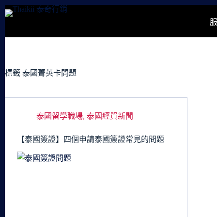
跳
至
主
要
內
容
標籤
泰國菁英卡問題
泰國留學職場
,
泰國經貿新聞
【泰國簽證】四個申請泰國簽證常見的問題