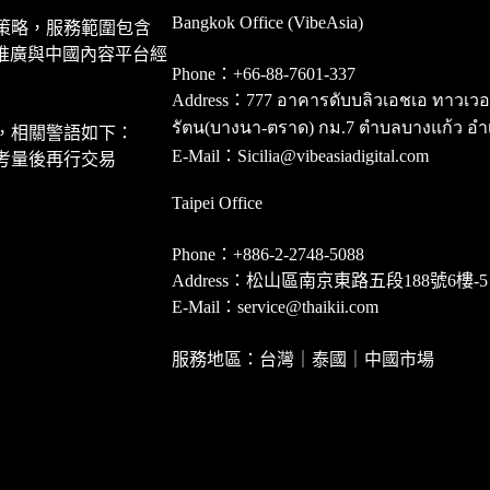
Bangkok Office (VibeAsia)
策略，服務範圍包含
推廣與中國內容平台經
Phone：+66-88-7601-337
Address：777 อาคารดับบลิวเอชเอ ทาวเวอร์ ชั
รัตน(บางนา-ตราด) กม.7 ตำบลบางแก้ว อำ
，相關警語如下：
E-Mail：Sicilia@vibeasiadigital.com
考量後再行交易
Taipei Office
Phone：+886-2-2748-5088
Address：松山區南京東路五段188號6樓-5
E-Mail：service@thaikii.com
服務地區：台灣｜泰國｜中國市場