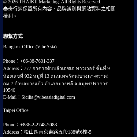
© 2026 THAIKII Marketing. All Rights Reserved.
泰奇行銷保留所有內容、品牌識別與網站資料之相關
權利。
聯繫方式
Bangkok Office (VibeAsia)
Phone：+66-88-7601-337
Address：777 อาคารดับบลิวเอชเอ ทาวเวอร์ ชั้นที่ 9
ห้องเลขที่ 932 หมู่ที่ 13 ถนนเทพรัตน(บางนา-ตราด)
กม.7 ตำบลบางแก้ว อำเภอบางพลี จ.สมุทรปราการ
10540
E-Mail：Sicilia@vibeasiadigital.com
Taipei Office
Phone：+886-2-2748-5088
Address：松山區南京東路五段188號6樓-5