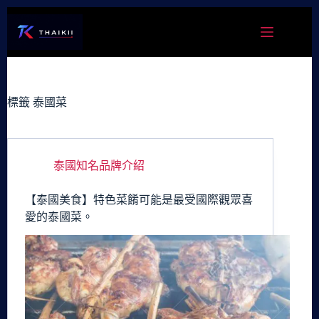
跳
至
主
要
內
容
標籤
泰國菜
泰國知名品牌介紹
【泰國美食】特色菜餚可能是最受國際觀眾喜
愛的泰國菜。