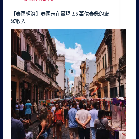
【泰國經濟】泰國志在實現 3.5 萬億泰銖的旅
遊收入