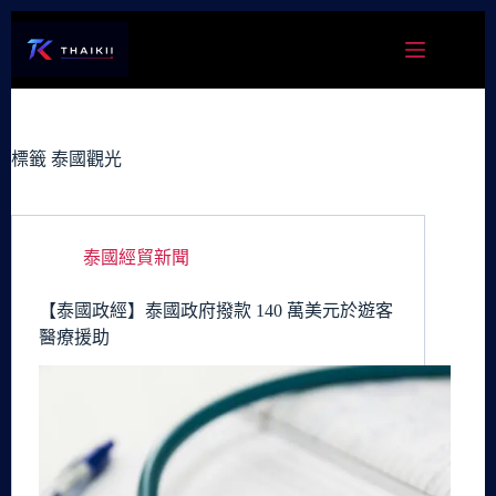
跳
至
主
要
內
容
標籤
泰國觀光
泰國經貿新聞
【泰國政經】泰國政府撥款 140 萬美元於遊客
醫療援助