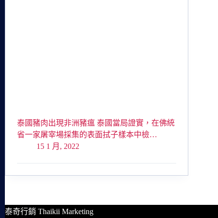
泰國豬肉出現非洲豬瘟 泰國當局證實，在佛統
省一家屠宰場採集的表面拭子樣本中檢…
15 1 月, 2022
泰奇行銷 Thaikii Marketing