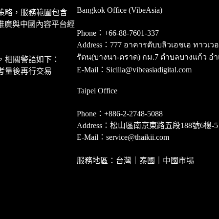
Bangkok Office (VibeAsia)
策略，服務範圍包含
推廣與中國內容平台經
Phone：+66-88-7601-337
Address：777 อาคารดับบลิวเอชเอ ทาวเวอร์ ชั
รัตน(บางนา-ตราด) กม.7 ตำบลบางแก้ว อำ
，相關警語如下：
E-Mail：Sicilia@vibeasiadigital.com
考量後再行交易
Taipei Office
Phone：+886-2-2748-5088
Address：松山區南京東路五段188號6樓-5
E-Mail：service@thaikii.com
服務地區：台灣｜泰國｜中國市場