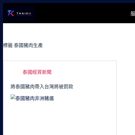
跳
至
主
要
內
容
標籤
泰國豬肉生產
泰國經貿新聞
將泰國豬肉帶入台灣將被罰款