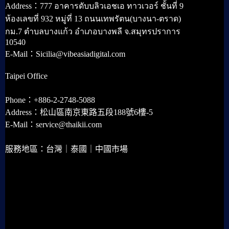
Address：777 อาคารดับบลิวเอชเอ ทาวเวอร์ ชั้นที่ 9
ห้องเลขที่ 932 หมู่ที่ 13 ถนนเทพรัตน(บางนา-ตราด)
กม.7 ตำบลบางแก้ว อำเภอบางพลี จ.สมุทรปราการ
10540
E-Mail：Sicilia@vibeasiadigital.com
Taipei Office
Phone：+886-2-2748-5088
Address：松山區南京東路五段188號6樓-5
E-Mail：service@thaikii.com
服務地區：台灣｜泰國｜中國市場