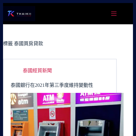
跳
至
主
要
內
容
標籤
泰國買房貸款
泰國經貿新聞
泰國銀行在2021年第三季度維持變動性