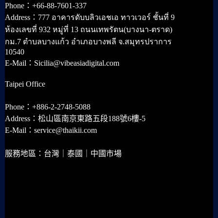
Phone：+66-88-7601-337
Address：777 อาคารดับบลิวเอชเอ ทาวเวอร์ ชั้นที่ 9
ห้องเลขที่ 932 หมู่ที่ 13 ถนนเทพรัตน(บางนา-ตราด)
กม.7 ตำบลบางแก้ว อำเภอบางพลี จ.สมุทรปราการ
10540
E-Mail：Sicilia@vibeasiadigital.com
Taipei Office
Phone：+886-2-2748-5088
Address：松山區南京東路五段188號6樓-5
E-Mail：service@thaikii.com
服務地區：台灣｜泰國｜中國市場