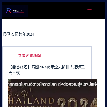
跳
至
主
要
內
容
標籤
泰國跨年2024
泰國經貿新聞
【曼谷旅遊】泰國2024跨年煙火節目！連嗨三
天三夜