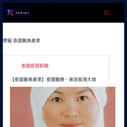
跳
至
主
要
內
容
標籤
泰國醫美產業
泰國經貿新聞
【泰國醫美產業】泰國醫療、美容板塊大增