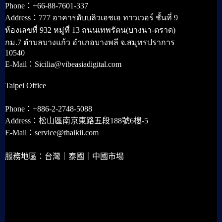
Phone：+66-88-7601-337
Address：777 อาคารดับบลิวเอชเอ ทาวเวอร์ ชั้นที่ 9
ห้องเลขที่ 932 หมู่ที่ 13 ถนนเทพรัตน(บางนา-ตราด)
กม.7 ตำบลบางแก้ว อำเภอบางพลี จ.สมุทรปราการ
10540
E-Mail：Sicilia@vibeasiadigital.com
Taipei Office
Phone：+886-2-2748-5088
Address：松山區南京東路五段188號6樓-5
E-Mail：service@thaikii.com
服務地區：台灣｜泰國｜中國市場