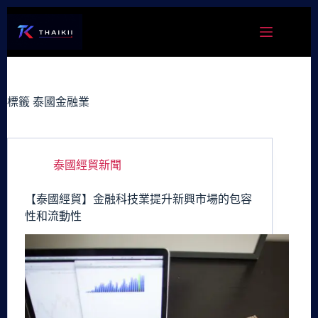
跳
至
主
要
內
容
標籤
泰國金融業
泰國經貿新聞
【泰國經貿】金融科技業提升新興市場的包容
性和流動性