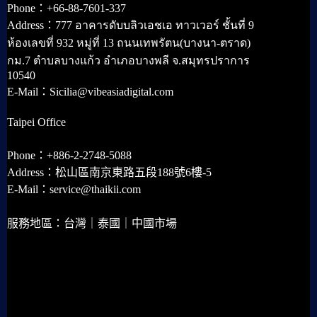
Phone：+66-88-7601-337
Address：777 อาคารดับบลิวเอชเอ ทาวเวอร์ ชั้นที่ 9
ห้องเลขที่ 932 หมู่ที่ 13 ถนนเทพรัตน(บางนา-ตราด)
กม.7 ตำบลบางแก้ว อำเภอบางพลี จ.สมุทรปราการ
10540
E-Mail：Sicilia@vibeasiadigital.com
Taipei Office
Phone：+886-2-2748-5088
Address：松山區南京東路五段188號6樓-5
E-Mail：service@thaikii.com
服務地區：台灣｜泰國｜中國市場