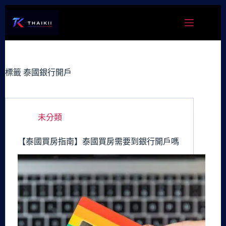
跳
至
主
要
內
容
標籤
泰國銀行開戶
未分類
【泰國買房指南】泰國買房需要到銀行開戶嗎