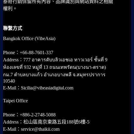
泰奇行銷保留所有內容、品牌識別與網站資料之相關
權利。
聯繫方式
Bangkok Office (VibeAsia)
Phone：+66-88-7601-337
Address：777 อาคารดับบลิวเอชเอ ทาวเวอร์ ชั้นที่ 9
ห้องเลขที่ 932 หมู่ที่ 13 ถนนเทพรัตน(บางนา-ตราด)
กม.7 ตำบลบางแก้ว อำเภอบางพลี จ.สมุทรปราการ
10540
E-Mail：Sicilia@vibeasiadigital.com
Taipei Office
Phone：+886-2-2748-5088
Address：松山區南京東路五段188號6樓-5
E-Mail：service@thaikii.com