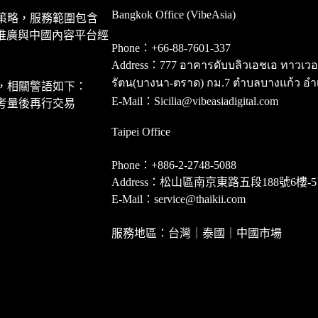
Bangkok Office (VibeAsia)
策略，服務範圍包含
推廣與中國內容平台經
Phone：+66-88-7601-337
Address：777 อาคารดับบลิวเอชเอ ทาวเวอร์ ชั
รัตน(บางนา-ตราด) กม.7 ตำบลบางแก้ว อำ
，相關警語如下：
E-Mail：Sicilia@vibeasiadigital.com
考量後再行交易
Taipei Office
Phone：+886-2-2748-5088
Address：松山區南京東路五段188號6樓-5
E-Mail：service@thaikii.com
服務地區：台灣｜泰國｜中國市場