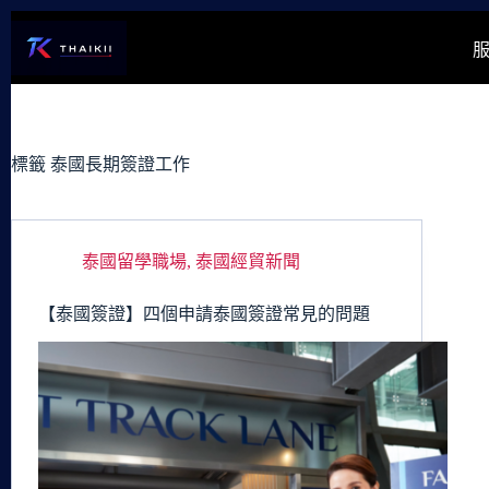
跳
至
主
要
內
容
標籤
泰國長期簽證工作
泰國留學職場
,
泰國經貿新聞
【泰國簽證】四個申請泰國簽證常見的問題