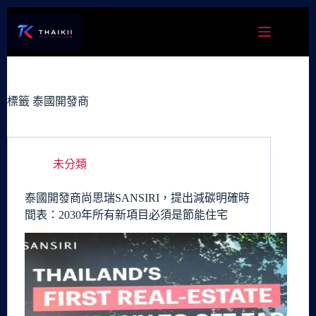
跳
至
主
要
內
容
標籤
泰國開發商
未分類
泰國開發商尚思瑞SANSIRI，提出減碳明確時
間表：2030年所有新項目必須是節能住宅