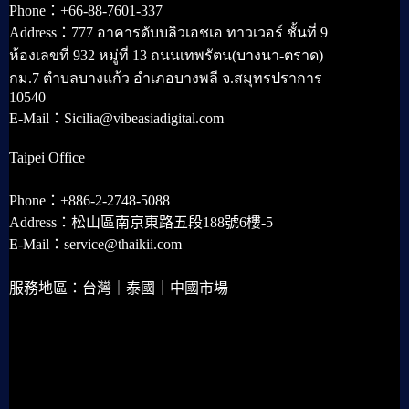
Phone：+66-88-7601-337
Address：777 อาคารดับบลิวเอชเอ ทาวเวอร์ ชั้นที่ 9
ห้องเลขที่ 932 หมู่ที่ 13 ถนนเทพรัตน(บางนา-ตราด)
กม.7 ตำบลบางแก้ว อำเภอบางพลี จ.สมุทรปราการ
10540
E-Mail：Sicilia@vibeasiadigital.com
Taipei Office
Phone：+886-2-2748-5088
Address：松山區南京東路五段188號6樓-5
E-Mail：service@thaikii.com
服務地區：台灣｜泰國｜中國市場