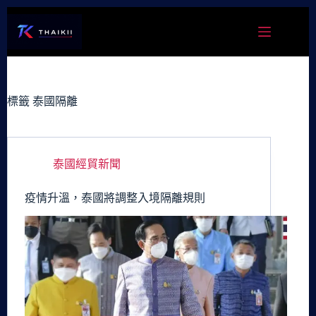
跳
至
主
要
內
容
標籤
泰國隔離
泰國經貿新聞
疫情升溫，泰國將調整入境隔離規則