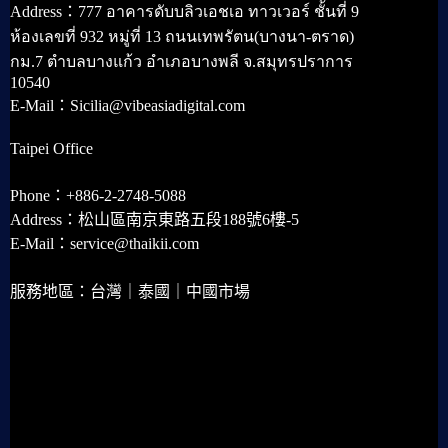
Address：777 อาคารดับบลิวเอชเอ ทาวเวอร์ ชั้นที่ 9
ห้องเลขที่ 932 หมู่ที่ 13 ถนนเทพรัตน(บางนา-ตราด)
กม.7 ตำบลบางแก้ว อำเภอบางพลี จ.สมุทรปราการ
10540
E-Mail：Sicilia@vibeasiadigital.com
Taipei Office
Phone：+886-2-2748-5088
Address：松山區南京東路五段188號6樓-5
E-Mail：service@thaikii.com
服務地區：台灣｜泰國｜中國市場