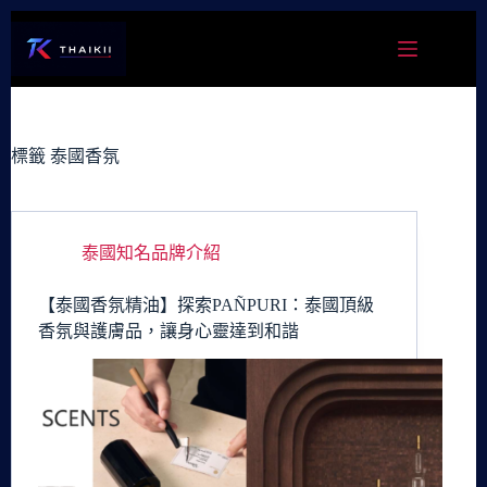
跳
至
主
要
內
容
標籤
泰國香氛
泰國知名品牌介紹
【泰國香氛精油】探索PAÑPURI：泰國頂級
香氛與護膚品，讓身心靈達到和諧