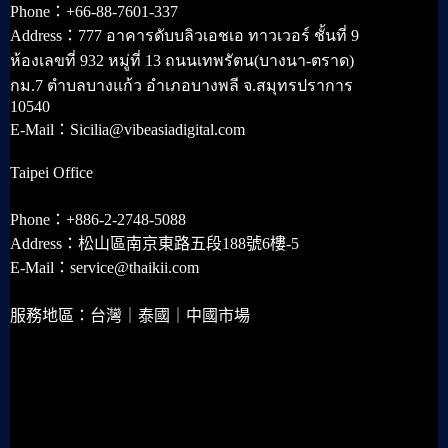
Phone：+66-88-7601-337
Address：777 อาคารดับบลิวเอชเอ ทาวเวอร์ ชั้นที่ 9
ห้องเลขที่ 932 หมู่ที่ 13 ถนนเทพรัตน(บางนา-ตราด)
กม.7 ตำบลบางแก้ว อำเภอบางพลี จ.สมุทรปราการ
10540
E-Mail：Sicilia@vibeasiadigital.com
Taipei Office
Phone：+886-2-2748-5088
Address：松山區南京東路五段188號6樓-5
E-Mail：service@thaikii.com
服務地區：台灣｜泰國｜中國市場