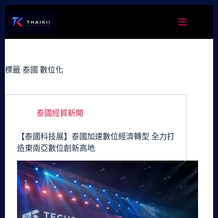
跳
至
主
要
內
容
標籤
泰國 數位化
泰國經貿新聞
【泰國科技展】泰國加速數位經濟轉型 全力打
造東南亞數位創新高地