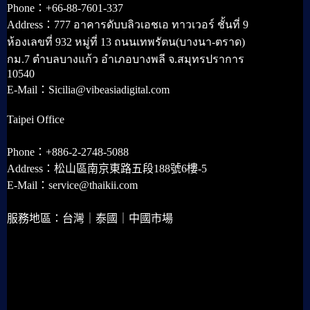
Phone：+66-88-7601-337
Address：777 อาคารดับบลิวเอชเอ ทาวเวอร์ ชั้นที่ 9
ห้องเลขที่ 932 หมู่ที่ 13 ถนนเทพรัตน(บางนา-ตราด)
กม.7 ตำบลบางแก้ว อำเภอบางพลี จ.สมุทรปราการ
10540
E-Mail：Sicilia@vibeasiadigital.com
Taipei Office
Phone：+886-2-2748-5088
Address：松山區南京東路五段188號6樓-5
E-Mail：service@thaikii.com
服務地區：台灣｜泰國｜中國市場