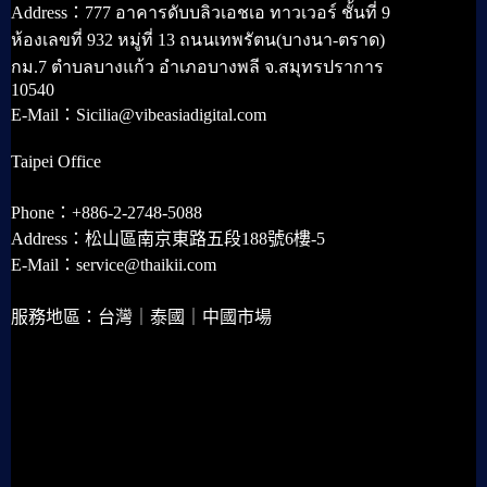
Address：777 อาคารดับบลิวเอชเอ ทาวเวอร์ ชั้นที่ 9
ห้องเลขที่ 932 หมู่ที่ 13 ถนนเทพรัตน(บางนา-ตราด)
กม.7 ตำบลบางแก้ว อำเภอบางพลี จ.สมุทรปราการ
10540
E-Mail：Sicilia@vibeasiadigital.com
Taipei Office
Phone：+886-2-2748-5088
Address：松山區南京東路五段188號6樓-5
E-Mail：service@thaikii.com
服務地區：台灣｜泰國｜中國市場