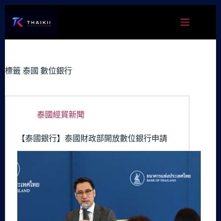
跳
至
主
要
內
容
標籤
泰國 數位銀行
泰國經貿新聞
【泰國銀行】泰國財政部開放數位銀行申請