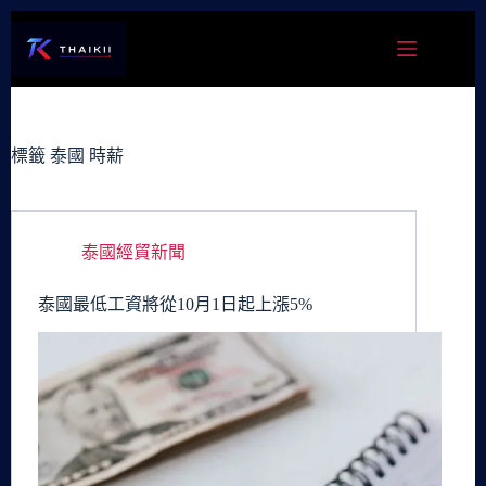
跳
至
主
要
內
容
標籤
泰國 時薪
泰國經貿新聞
泰國最低工資將從10月1日起上漲5%