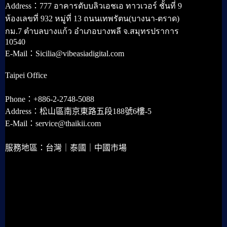
Address：777 อาคารดับบลิวเอชเอ ทาวเวอร์ ชั้นที่ 9
ห้องเลขที่ 932 หมู่ที่ 13 ถนนเทพรัตน(บางนา-ตราด)
กม.7 ตำบลบางแก้ว อำเภอบางพลี จ.สมุทรปราการ
10540
E-Mail：Sicilia@vibeasiadigital.com
Taipei Office
Phone：+886-2-2748-5088
Address：松山區南京東路五段188號6樓-5
E-Mail：service@thaikii.com
服務地區：台灣｜泰國｜中國市場