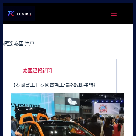
跳
至
主
要
內
容
標籤
泰國 汽車
泰國經貿新聞
【泰國買車】泰國電動車價格戰即將開打