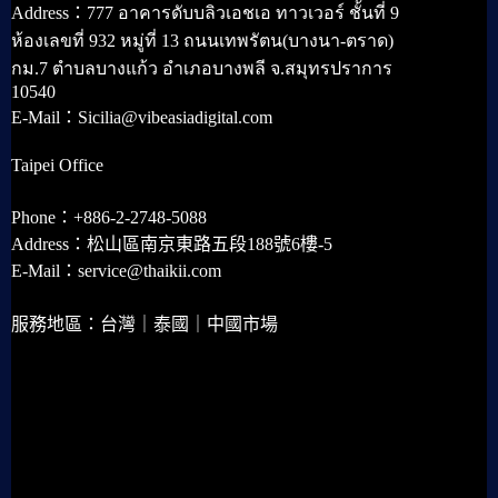
Address：777 อาคารดับบลิวเอชเอ ทาวเวอร์ ชั้นที่ 9
ห้องเลขที่ 932 หมู่ที่ 13 ถนนเทพรัตน(บางนา-ตราด)
กม.7 ตำบลบางแก้ว อำเภอบางพลี จ.สมุทรปราการ
10540
E-Mail：Sicilia@vibeasiadigital.com
Taipei Office
Phone：+886-2-2748-5088
Address：松山區南京東路五段188號6樓-5
E-Mail：service@thaikii.com
服務地區：台灣｜泰國｜中國市場