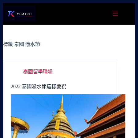
跳
至
主
要
內
容
標籤
泰國 潑水節
泰國留學職場
2022 泰國潑水節這樣慶祝