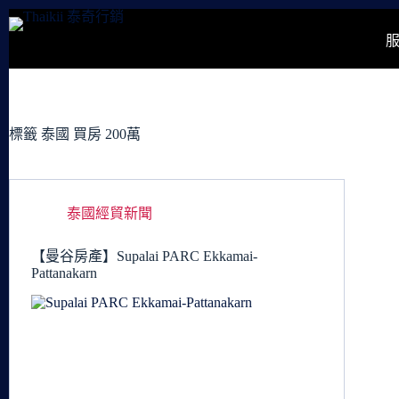
跳
至
主
要
內
容
標籤
泰國 買房 200萬
泰國經貿新聞
【曼谷房產】Supalai PARC Ekkamai-
Pattanakarn