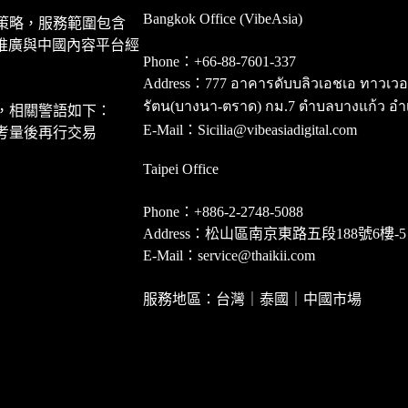
Bangkok Office (VibeAsia)
策略，服務範圍包含
推廣與中國內容平台經
Phone：+66-88-7601-337
Address：777 อาคารดับบลิวเอชเอ ทาวเวอร์ ชั
รัตน(บางนา-ตราด) กม.7 ตำบลบางแก้ว อำ
，相關警語如下：
E-Mail：Sicilia@vibeasiadigital.com
考量後再行交易
Taipei Office
Phone：+886-2-2748-5088
Address：松山區南京東路五段188號6樓-5
E-Mail：service@thaikii.com
服務地區：台灣｜泰國｜中國市場