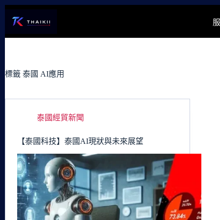
跳
至
主
要
內
容
標籤
泰國 AI應用
泰國經貿新聞
【泰國科技】泰國AI現狀與未來展望