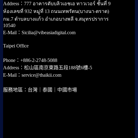
Address：777 อาคารดับบลิวเอชเอ ทาวเวอร์ ชั้นที่ 9
ห้องเลขที่ 932 หมู่ที่ 13 ถนนเทพรัตน(บางนา-ตราด)
กม.7 ตำบลบางแก้ว อำเภอบางพลี จ.สมุทรปราการ
10540
E-Mail：Sicilia@vibeasiadigital.com
Taipei Office
Phone：+886-2-2748-5088
Address：松山區南京東路五段188號6樓-5
E-Mail：service@thaikii.com
服務地區：台灣｜泰國｜中國市場