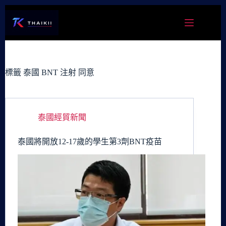
跳
至
主
要
內
容
標籤
泰國 BNT 注射 同意
泰國經貿新聞
泰國將開放12-17歲的學生第3劑BNT疫苗