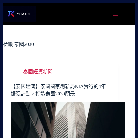
跳
至
主
要
內
容
標籤
泰國2030
泰國經貿新聞
【泰國經濟】泰國國家創新局NIA實行的4年
擴張計劃，打造泰國2030願景