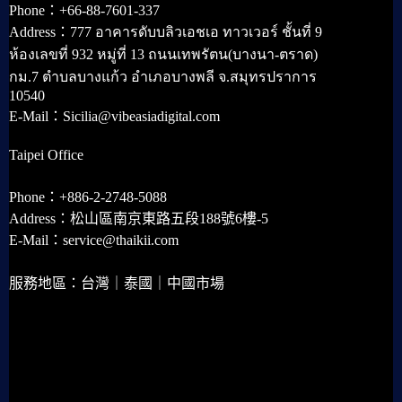
Phone：+66-88-7601-337
Address：777 อาคารดับบลิวเอชเอ ทาวเวอร์ ชั้นที่ 9
ห้องเลขที่ 932 หมู่ที่ 13 ถนนเทพรัตน(บางนา-ตราด)
กม.7 ตำบลบางแก้ว อำเภอบางพลี จ.สมุทรปราการ
10540
E-Mail：Sicilia@vibeasiadigital.com
Taipei Office
Phone：+886-2-2748-5088
Address：松山區南京東路五段188號6樓-5
E-Mail：service@thaikii.com
服務地區：台灣｜泰國｜中國市場