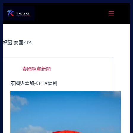
跳
至
主
要
內
容
標籤
泰國FTA
泰國經貿新聞
泰國與孟加拉FTA談判