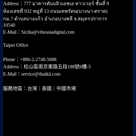
Address：777 อาคารดับบลิวเอชเอ ทาวเวอร์ ชั้นที่ 9
ห้องเลขที่ 932 หมู่ที่ 13 ถนนเทพรัตน(บางนา-ตราด)
กม.7 ตำบลบางแก้ว อำเภอบางพลี จ.สมุทรปราการ
10540
E-Mail：Sicilia@vibeasiadigital.com
Taipei Office
Phone：+886-2-2748-5088
Address：松山區南京東路五段188號6樓-5
E-Mail：service@thaikii.com
服務地區：台灣｜泰國｜中國市場