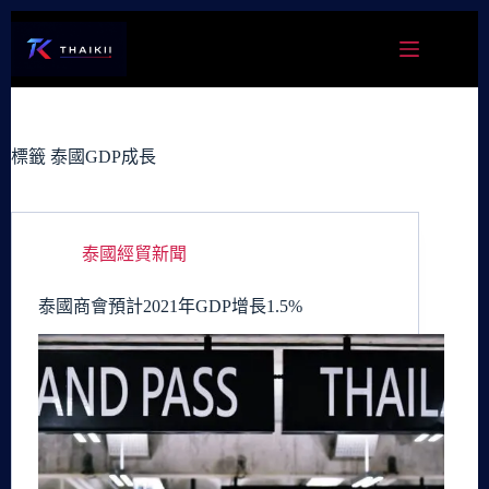
跳
至
主
要
內
容
標籤
泰國GDP成長
泰國經貿新聞
泰國商會預計2021年GDP增​​長1.5%