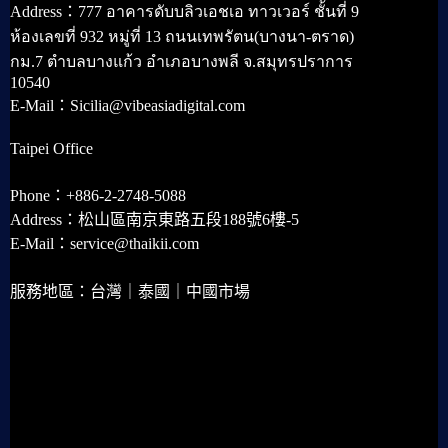
Address：777 อาคารดับบลิวเอชเอ ทาวเวอร์ ชั้นที่ 9
ห้องเลขที่ 932 หมู่ที่ 13 ถนนเทพรัตน(บางนา-ตราด)
กม.7 ตำบลบางแก้ว อำเภอบางพลี จ.สมุทรปราการ
10540
E-Mail：Sicilia@vibeasiadigital.com
Taipei Office
Phone：+886-2-2748-5088
Address：松山區南京東路五段188號6樓-5
E-Mail：service@thaikii.com
服務地區：台灣｜泰國｜中國市場