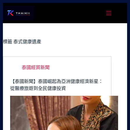
跳
至
主
要
內
容
標籤
泰式健康遺產
泰國經貿新聞
【泰國新聞】泰國崛起為亞洲健康經濟新星：
從醫療旅遊到全民健康投資