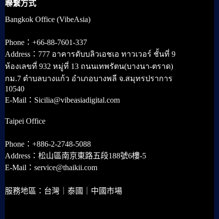
聯繫方式
Bangkok Office (VibeAsia)
Phone：+66-88-7601-337
Address：777 อาคารดับบลิวเอชเอ ทาวเวอร์ ชั้นที่ 9
ห้องเลขที่ 932 หมู่ที่ 13 ถนนเทพรัตน(บางนา-ตราด)
กม.7 ตำบลบางแก้ว อำเภอบางพลี จ.สมุทรปราการ
10540
E-Mail：Sicilia@vibeasiadigital.com
Taipei Office
Phone：+886-2-2748-5088
Address：松山區南京東路五段188號6樓-5
E-Mail：service@thaikii.com
服務地區：台灣｜泰國｜中國市場