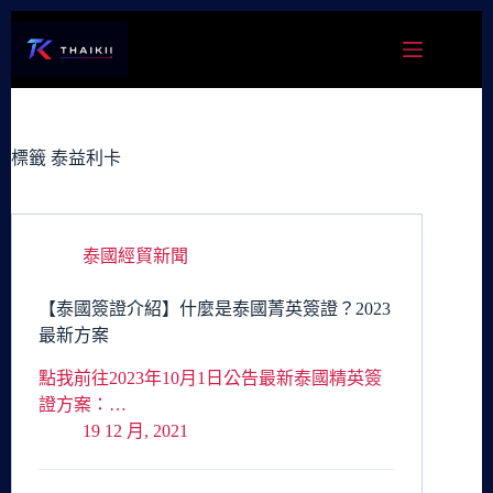
跳
至
主
要
內
容
標籤
泰益利卡
泰國經貿新聞
【泰國簽證介紹】什麼是泰國菁英簽證？2023
最新方案
點我前往2023年10月1日公告最新泰國精英簽
證方案：…
19 12 月, 2021