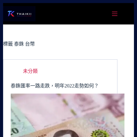
跳
至
主
要
內
容
標籤
泰銖 台幣
未分類
泰銖匯率一路走跌，明年2022走勢如何？