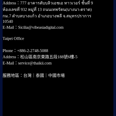
Address：777 อาคารดับบลิวเอชเอ ทาวเวอร์ ชั้นที่ 9
ห้องเลขที่ 932 หมู่ที่ 13 ถนนเทพรัตน(บางนา-ตราด)
กม.7 ตำบลบางแก้ว อำเภอบางพลี จ.สมุทรปราการ
10540
E-Mail：Sicilia@vibeasiadigital.com
Taipei Office
Phone：+886-2-2748-5088
Address：松山區南京東路五段188號6樓-5
E-Mail：service@thaikii.com
服務地區：台灣｜泰國｜中國市場